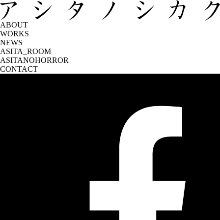
ABOUT
WORKS
NEWS
ASITA_ROOM
ASITANOHORROR
CONTACT