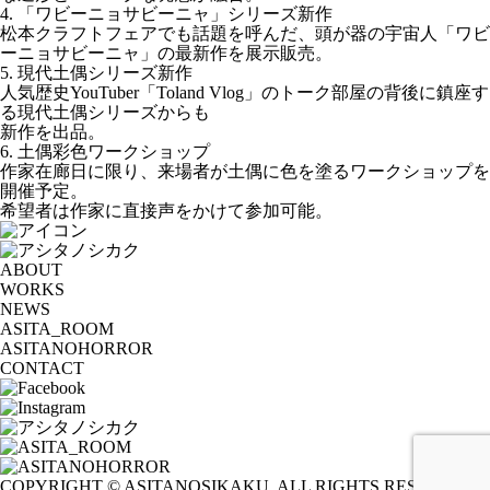
4. 「ワビーニョサビーニャ」シリーズ新作
松本クラフトフェアでも話題を呼んだ、頭が器の宇宙人「ワビ
ーニョサビーニャ」の最新作を展示販売。
5. 現代土偶シリーズ新作
人気歴史YouTuber「Toland Vlog」のトーク部屋の背後に鎮座す
る現代土偶シリーズからも
新作を出品。
6. 土偶彩色ワークショップ
作家在廊日に限り、来場者が土偶に色を塗るワークショップを
開催予定。
希望者は作家に直接声をかけて参加可能。
ABOUT
WORKS
NEWS
ASITA_ROOM
ASITANOHORROR
CONTACT
COPYRIGHT © ASITANOSIKAKU. ALL RIGHTS RESERVED.