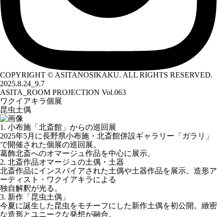
COPYRIGHT © ASITANOSIKAKU. ALL RIGHTS RESERVED.
2025.8.24_9.7
ASITA_ROOM PROJECTION Vol.063
ワクイアキラ個展
昆虫土偶
1. 小布施「北斎館」からの巡回展
2025年5月に長野県小布施・北斎館併設ギャラリー「ガラリ」
で開催された個展の巡回展。
葛飾北斎へのオマージュ作品を中心に展示。
2. 北斎作品オマージュの土偶・土器
北斎作品にインスパイアされた土偶や土器作品を展示。造形ア
ーティスト・ワクイアキラによる
独自解釈が光る。
3. 新作「昆虫土偶」
今夏に誕生した昆虫をモチーフにした新作土偶を初公開。緻密
な造形とユニークな発想が融合。