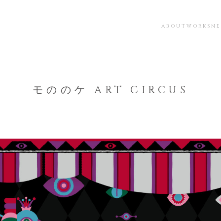
ABOUT
WORKS
N
モののケ ART CIRCUS