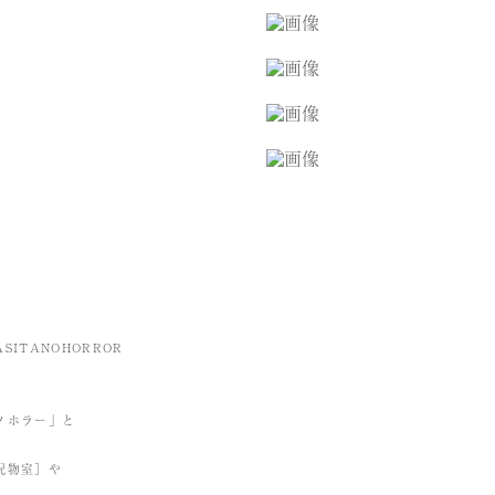
TANOHORROR
ノホラー」と
呪物室］や