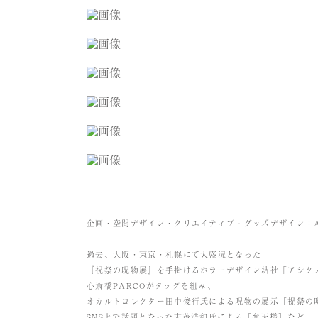
企画・空間デザイン・クリエイティブ・グッズデザイン：ASI
過去、大阪・東京・札幌にて大盛況となった
『祝祭の呪物展』を手掛けるホラーデザイン結社「アシタ
心斎橋PARCOがタッグを組み、
オカルトコレクター田中俊行氏による呪物の展示［祝祭の
SNS上で話題となった志茂浩和氏による［弁天様］など