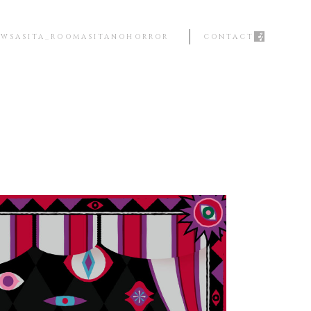
EWS
ASITA_ROOM
ASITANOHORROR
CONTACT