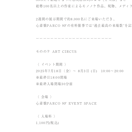
総勢100名以上の作家によるモノノケ作品、呪物、メディ
2週間の展示期間で約8,000名にご来場いただき、
心斎橋PARCO 9Fの有料催事では“過去最高の来場数”
ーーーーーーーーーーーーーーーーーーーーー
モののケ ART CIRCUS
〈 イベント期間 〉
2025年7月18日（金）〜 8月3日 (日) 10:00～20:00
※最終日18:00閉場
※最終入場閉場30分前
〈 会場 〉
心斎橋PARCO 9F EVENT SPACE
〈 入場料 〉
1,100円(税込)