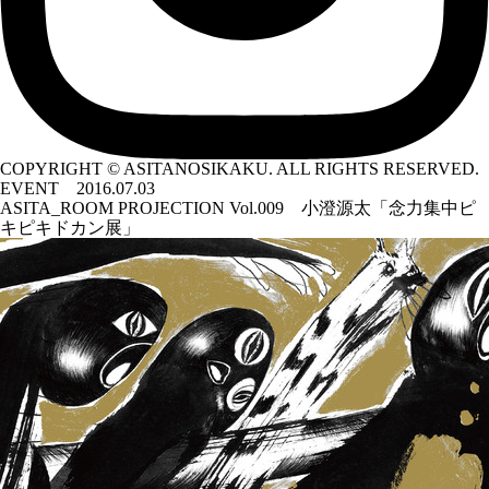
COPYRIGHT © ASITANOSIKAKU. ALL RIGHTS RESERVED.
EVENT 2016.07.03
ASITA_ROOM PROJECTION Vol.009 小澄源太「念力集中ピ
キピキドカン展」