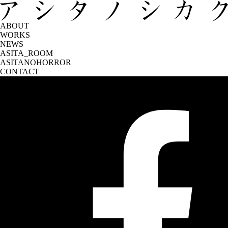
ABOUT
WORKS
NEWS
ASITA_ROOM
ASITANOHORROR
CONTACT