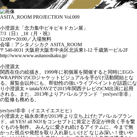
ASITA_ROOM PROJECTION Vol.009
小澄源太「念力集中ピキピキドカン展」
7/3（日）_18（月・祝）
12:00〜20:00／入場無料
会場：アシタノシカク ASITA_ROOM
〒540-0031 大阪府大阪市中央区北浜東1-12 千歳第一ビル2F
http://www.www.asitanosikaku.jp/
小澄源太
関西在住の絵描き。1999年に初個展を開催すると同時にEGO-
WRAPPIN’のCDジャケットビジュアルを手がけ活動開始とな
る。展覧会以外にも、即効性の強いライブペイントが話題にな
り小澄源太＋tatalaYAVZで2015年関西テレビのCM出演に起用
される。また、2013年よりアパレルブランド「yes!yes!非非」
の監修も務める。
yes!yes!非非（イエスイエスヒヒ）
小澄源太と福永奈津が2013年より立ち上げたアパレルブラン
ド。all YES! all NO!をコンセプトに肯定と否定が仲良く手を繋
ぐものを制作。 みんなに愛され続けるアイテムに、今まで無
かった視点や発想を取り入れ新しいけど なじみ深い！使いや