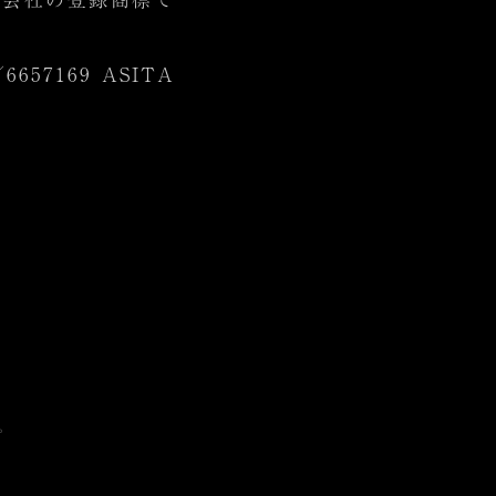
657169 ASITA
。