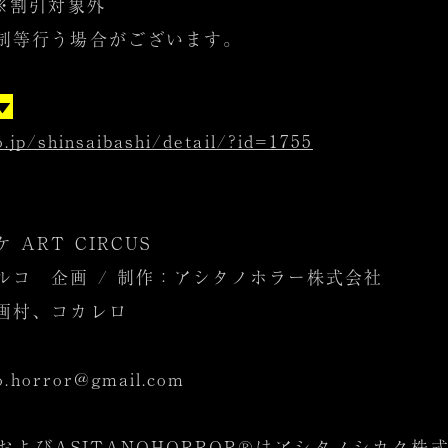
 ※割引対象外
制等行う場合がございます。
▼
o.jp/shinsaibashi/detail/?id=1755
ART CIRCUS
ルコ 企画 / 制作：アシタノホラー株式会社
画村、コカレロ
horror@gmail.com
およびASITANOHORROR®はアシタノシカク株