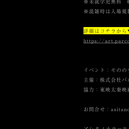
※未就学児無料
※混雑時は入場規
詳細はコチラから
https://art.parc
イベント：モののケ 
主催：株式会社パ
協力：東映太秦映
お問合せ：asitano.
アシタノホラー®