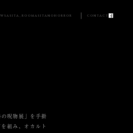
EWS
ASITA_ROOM
ASITANOHORROR
CONTACT
祭の呪物展」を手掛
グを組み、オカルト