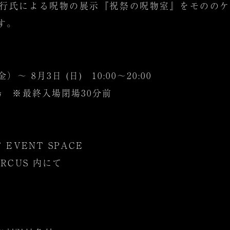
行氏による呪物の展示『祝祭の呪物室』をモののケ AR
す。
）〜 8月3日 (日) 10:00～20:00
閉場 ※最終入場閉場30分前
 EVENT SPACE
IRCUS 内にて