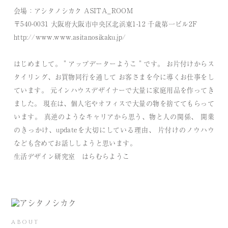
会場：アシタノシカク ASITA_ROOM
〒540-0031 大阪府大阪市中央区北浜東1-12 千歳第一ビル2F
http://www.www.asitanosikaku.jp/
はじめまして。＂アップデーターようこ＂です。 お片付けからス
タイリング、お買物同行を通して お客さまを今に導くお仕事をし
ています。 元インハウスデザイナーで大量に家庭用品を作ってき
ました。 現在は、個人宅やオフィスで大量の物を捨ててもらって
います。 真逆のようなキャリアから思う、物と人の関係、 開業
のきっかけ、updateを大切にしている理由、 片付けのノウハウ
なども含めてお話ししようと思います。
生活デザイン研究室 はらむらようこ
ABOUT