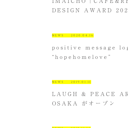
IMAICHO「CAFE&R
DESIGN AWARD 2
NEWS
2020.04.16
positive message lo
“hopehomelove”
NEWS
2019.01.11
LAUGH & PEACE A
OSAKA がオープン