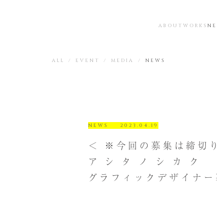
ABOUT
WORKS
N
ALL
EVENT
MEDIA
NEWS
NEWS
2023.04.19
＜ ※今回の募集は締切
ア シ タ ノ シ カ ク
グラフィックデザイナー