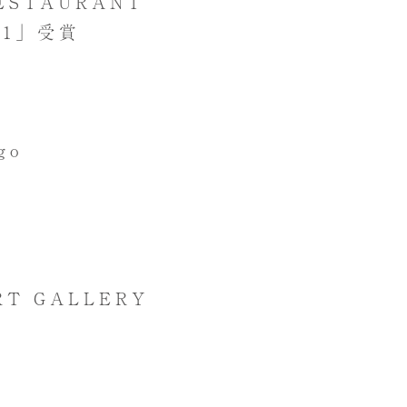
ESTAURANT
021」受賞
go
RT GALLERY